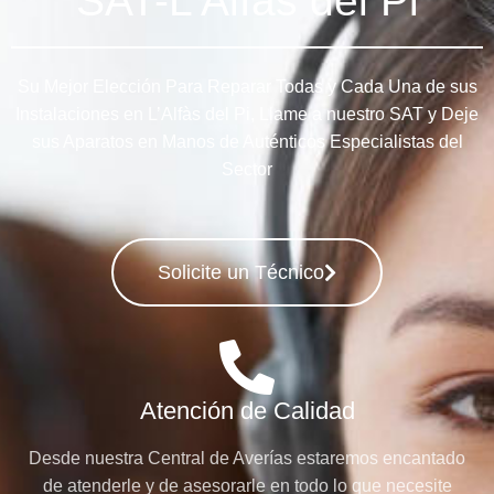
SAT-L'Alfàs del Pi
Su Mejor Elección Para Reparar Todas y Cada Una de sus
Instalaciones en L’Alfàs del Pi, Llame a nuestro SAT y Deje
sus Aparatos en Manos de Auténticos Especialistas del
Sector
Solicite un Técnico
Atención de Calidad
Desde nuestra Central de Averías estaremos encantado
de atenderle y de asesorarle en todo lo que necesite