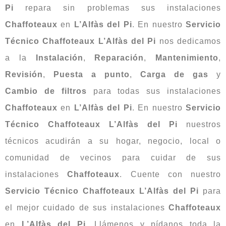
Pi
repara sin problemas sus instalaciones
Chaffoteaux
en
L’Alfàs del Pi
. En nuestro
Servicio
Técnico Chaffoteaux
L’Alfàs del Pi
nos dedicamos
a la
Instalación
,
Reparación
,
Mantenimiento
,
Revisión
,
Puesta a punto
,
Carga de gas
y
Cambio de filtros
para todas sus instalaciones
Chaffoteaux
en
L’Alfàs del Pi
. En nuestro
Servicio
Técnico Chaffoteaux
L’Alfàs del Pi
nuestros
técnicos acudirán a su hogar, negocio, local o
comunidad de vecinos para cuidar de sus
instalaciones
Chaffoteaux
. Cuente con nuestro
Servicio Técnico Chaffoteaux L’Alfàs del Pi
para
el mejor cuidado de sus instalaciones
Chaffoteaux
en
L’Alfàs del Pi
. Llámenos y pídanos toda la