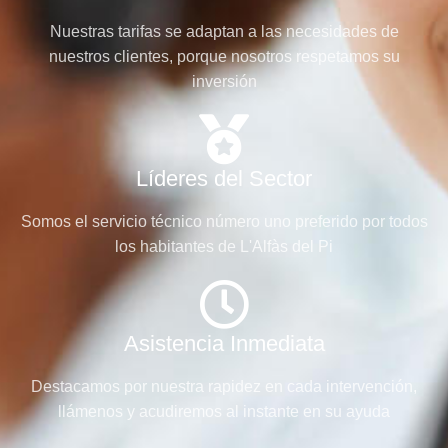
Nuestras tarifas se adaptan a las necesidades de
nuestros clientes, porque nosotros respetamos su
inversión
Líderes del Sector
Somos el servicio técnico número uno preferido por todos
los habitantes de L'Alfàs del Pi
Asistencia Inmediata
Destacamos por nuestra rapidez en cada intervención,
llámenos y acudiremos al instante en su ayuda