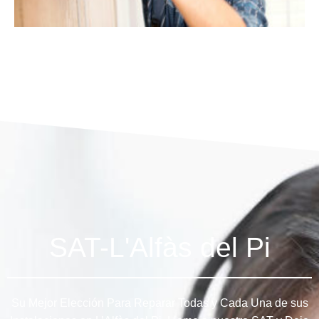
SAT-L'Alfàs del Pi
Su Mejor Elección Para Reparar Todas y Cada Una de sus